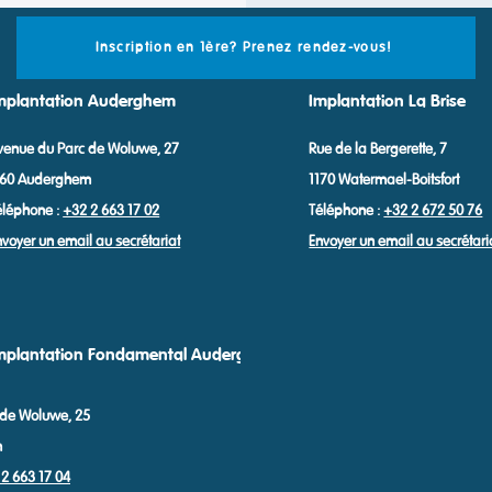
Inscription en 1ère? Prenez rendez-vous!
mplantation Auderghem
Implantation La Brise
venue du Parc de Woluwe, 27
Rue de la Bergerette, 7
160 Auderghem
1170 Watermael-Boitsfort
éléphone :
+32 2 663 17 02
Téléphone :
+32 2 672 50 76
nvoyer un email au secrétariat
Envoyer un email au secrétari
mplantation Fondamental Auderghem
 de Woluwe, 25
m
2 663 17 04