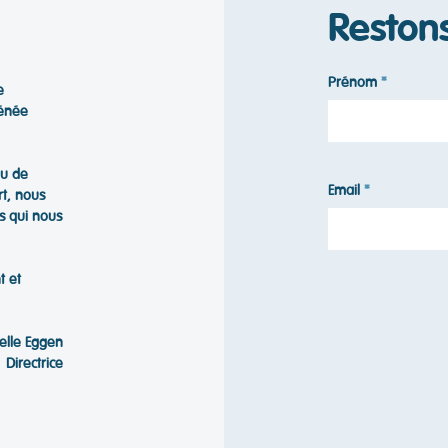
Reston
Prénom
e
hénée
ou de
Email
rt, nous
s qui nous
t et
telle Eggen
Directrice