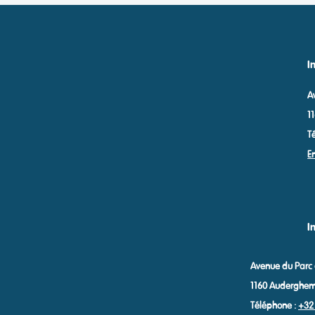
I
A
1
T
E
I
Avenue du Parc
1160 Auderghe
Téléphone :
+32 