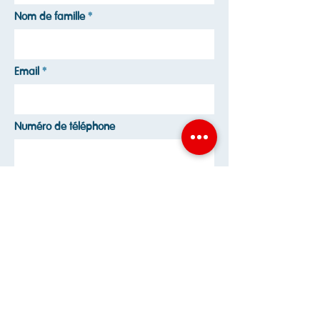
Nom de famille
Email
Numéro de téléphone
Envoyer
Inscription en 1ère? Prenez rendez-vous!
Avenue du Parc de Woluwe, 25
1160 Auderghem
Téléphone :
+32 2 663 17 04