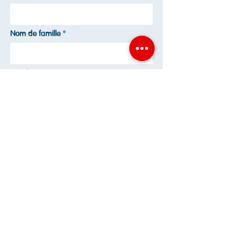
Nom de famille
Email
Numéro de téléphone
Envoyer
Inscription en 1ère? Prenez rendez-vous!
Avenue du Parc de Woluwe, 25