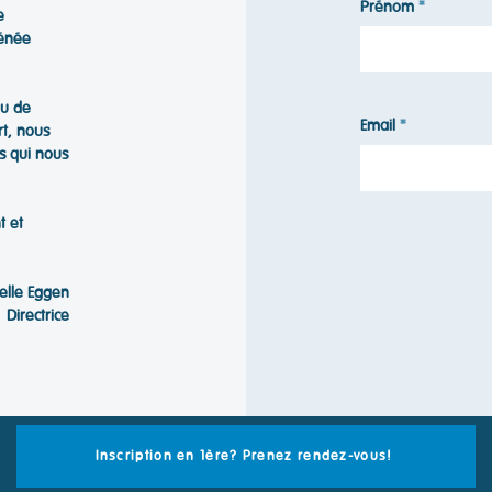
Prénom
e
hénée
ou de
Email
rt, nous
s qui nous
t et
telle Eggen
Directrice
Inscription en 1ère? Prenez rendez-vous!