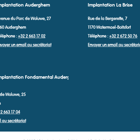
mplantation Auderghem
Implantation La Brise
venue du Parc de Woluwe, 27
Rue de la Bergerette, 7
160 Auderghem
1170 Watermael-Boitsfort
éléphone :
+32 2 663 17 02
Téléphone :
+32 2 672 50 76
nvoyer un email au secrétariat
Envoyer un email au secrétari
mplantation Fondamental Auderghem
 de Woluwe, 25
m
2 663 17 04
 au secrétariat