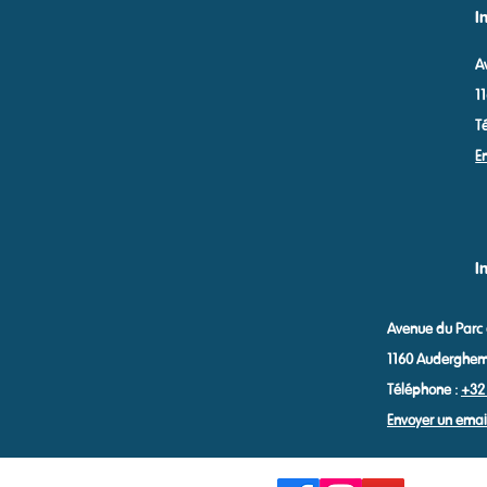
I
A
1
T
E
I
Avenue du Parc
1160 Auderghe
Téléphone :
+32 
Envoyer un email