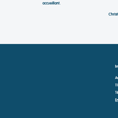
accueillant.
Chris
I
A
1
T
E