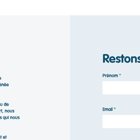
Reston
Prénom
e
hénée
ou de
Email
rt, nous
s qui nous
t et