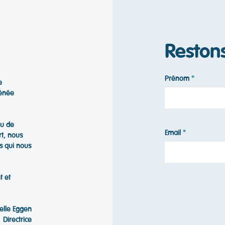
Reston
Prénom
e
hénée
ou de
Email
rt, nous
s qui nous
t et
telle Eggen
Directrice