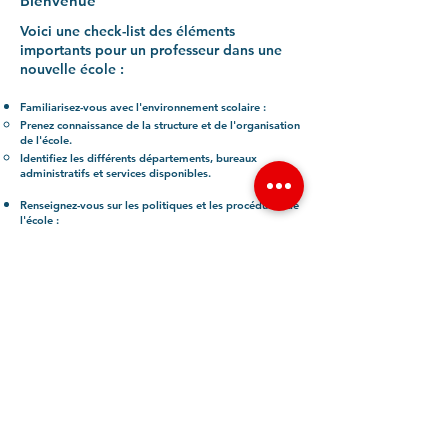
Bienvenue
Voici une check-list des éléments
importants pour un professeur dans une
nouvelle école :
Familiarisez-vous avec l'environnement scolaire :
Prenez connaissance de la structure et de l'organisation
de l'école.
Identifiez les différents départements, bureaux
administratifs et services disponibles.
Renseignez-vous sur les politiques et les procédures de
l'école :
Lisez le règlement intérieur de l'école.
Informez-vous sur les politiques et les procédures
spécifiques de l'établissement, notamment en matière
de discipline, d'évaluation et de communication avec
les parents.
Rencontrez vos collègues et l'équipe pédagogique :
Prenez le temps de faire connaissance avec les autres
enseignants et membres du personnel.
Identifiez les personnes ressources vers qui vous
pouvez vous tourner pour obtenir de l'aide ou des
conseils.
Prenez connaissance des emplois du temps et des