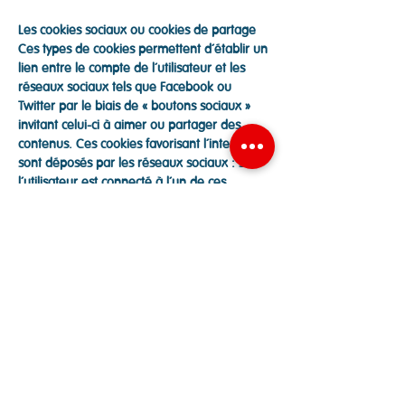
Les cookies sociaux ou cookies de partage
Ces types de cookies permettent d’établir un
lien entre le compte de l’utilisateur et les
réseaux sociaux tels que Facebook ou
Twitter par le biais de « boutons sociaux »
invitant celui-ci à aimer ou partager des
contenus. Ces cookies favorisant l’interaction
sont déposés par les réseaux sociaux : si
l’utilisateur est connecté à l’un de ces
réseaux lors de sa navigation sur le site
ARAuderghem.net, celui-ci sera en mesure
d’identifier l’utilisateur et permettra les
diverses interactions avec le réseau social
concerné. Pour désactiver la récolte des
données par les réseaux sociaux lors de la
navigation sur le site web, il faut se
déconnecter des réseaux sociaux Facebook
et Twitter avant d’ouvrir une session sur la
plateforme du site ARAuderghem.net.
Les cookies de partages sont déposés par