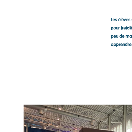
Les élèves 
pour (re)dé
peu de mar
apprendre