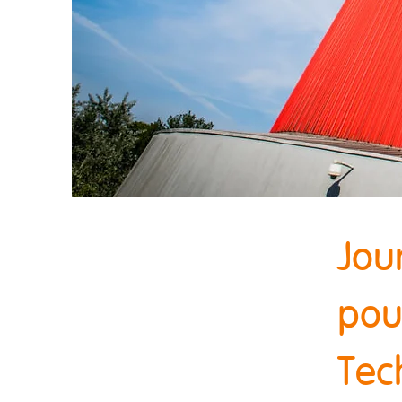
Jou
pou
Tec