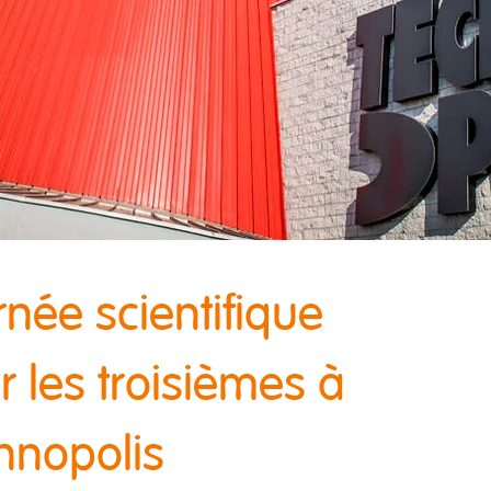
rnée scientifique
r les troisièmes à
hnopolis